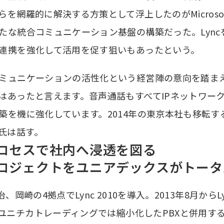
らを網羅的に解決する方策として浮上したのがMicrosoft
たな統合コミュニケーション基盤の構築だった。Lync
連携を強化して活用を促す狙いもあったという。
ミュニケーションの活性化という経営陣の意向を踏まえ、
はあったと言えます。音声通話もすべてIPネットワー
築を機に強化しています。2014年の東京本社も移転す
氏は話す。
ロセスで社内へ浸透を図る
ロジェクトをユニアデックスがトータ
崎の4拠点でLync 2010を導入。2013年8月からLyn
ユニチカトレーディングでは縮小化したPBXと併用す