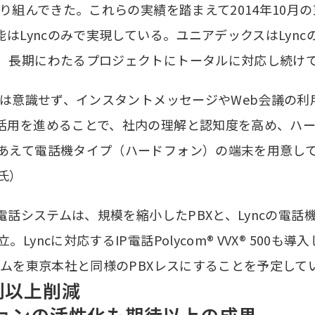
取り組んできた。これらの実績を踏まえて2014年10月
はLyncのみで実現している。ユニアデックスはLync
、長期にわたるプロジェクトにトータルに対応し続け
能は意識せず、インスタントメッセージやWeb会議の利
活用を進めることで、社内の理解と認知度を高め、ハ
あえて電話機タイプ（ハードフォン）の端末を用意し
氏）
の電話システムは、規模を縮小したPBXと、Lyncの電
yncに対応するIP電話Polycom® VVX® 500
テムを東京本社と同様のPBXレスにすることを予定して
割以上削減
ョンの活性化も期待以上の成果