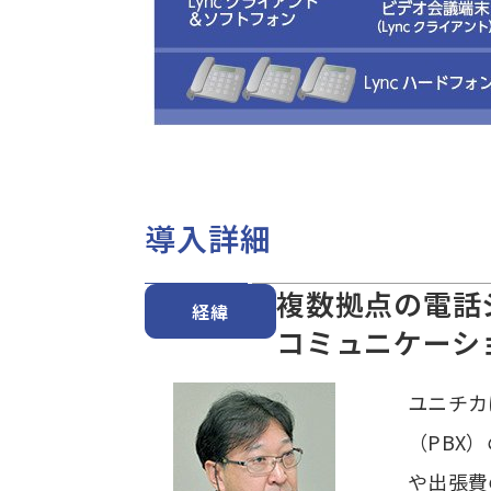
導入詳細
複数拠点の電話
経緯
コミュニケーシ
ユニチカ
（PBX
や出張費