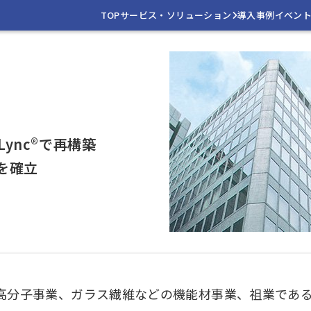
TOP
サービス・ソリューション
導入事例
イベン
Lync®で再構築
を確立
高分子事業、ガラス繊維などの機能材事業、祖業であ