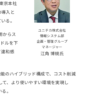
の東京本社
の導入と
ている。
ユニチカ株式会社
用からス
情報システム部
企画・管理グループ
ードルを下
マネージャー
て違和感
江角 博規氏
話機能のハイブリッド構成で、コスト削減
も導入して、より使いやすい環境を実現し
いる。