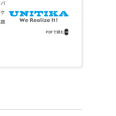
ーバ
ニケ
課題
PDFで読む
→