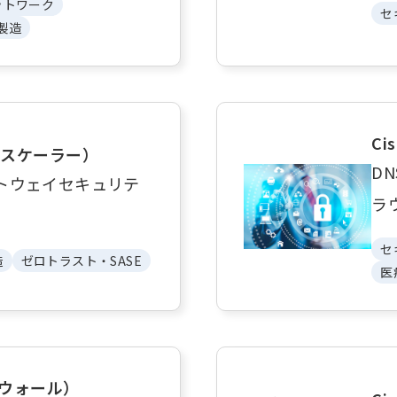
ットワーク
セ
製造
Ci
ットスケーラー）
D
ートウェイセキュリテ
ラ
セ
造
ゼロトラスト・SASE
医
イスウォール）