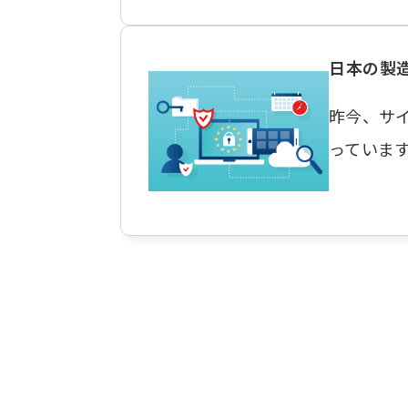
日本の製
昨今、サ
っていま