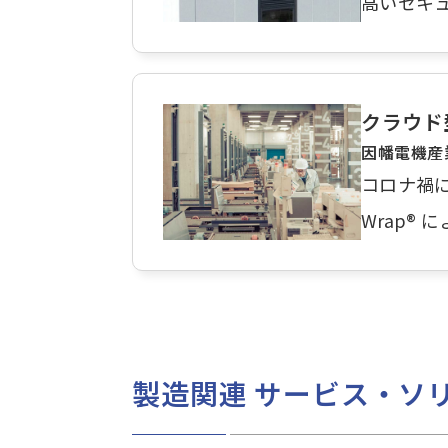
高いセキ
クラウド
因幡電機産
コロナ禍
Wrap®
製造関連 サービス・ソ