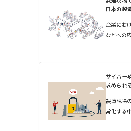
製造現場
日本の製
企業にお
などへの
サイバー
求められ
製造現場
常化する中