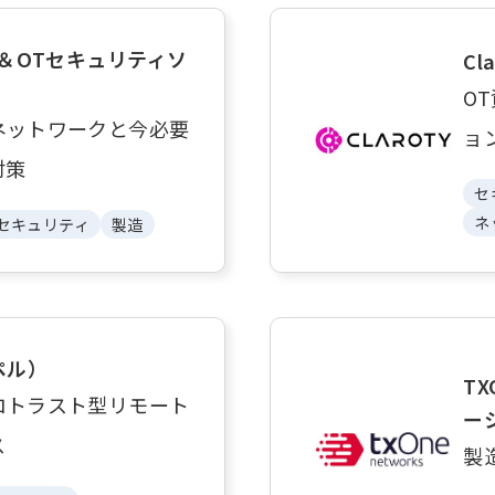
＆OTセキュリティソ
Cl
O
ネットワークと今必要
ョ
対策
セ
ネ
Tセキュリティ
製造
スペル）
TX
ロトラスト型リモート
ー
ス
製