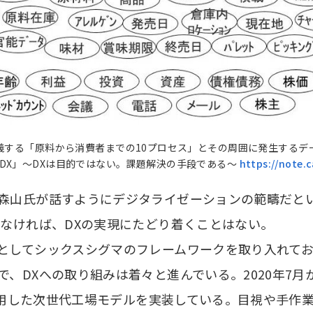
義する「原料から消費者までの10プロセス」とその周囲に発生するデ
DX」～DXは目的ではない。課題解決の手段である～
https://note.
森山氏が話すようにデジタライゼーションの範疇だと
いなければ、DXの実現にたどり着くことはない。
としてシックスシグマのフレームワークを取り入れて
、DXへの取り組みは着々と進んでいる。2020年7月
を活用した次世代工場モデルを実装している。目視や手