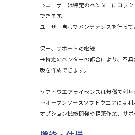
→ユーザーは特定のベンダーにロック
機
能
できます。
・
ユーザー自らでメンテナンスを行って
仕
様
保守、サポートの継続
ラ
→特定のベンダーの都合により、不具
イ
版を作成できます。
ン
ア
ッ
ソフトウエアライセンスは無償で利用
プ
→オープンソースソフトウエアには利
オプション機能開発や構築作業、サポ
機能・仕様