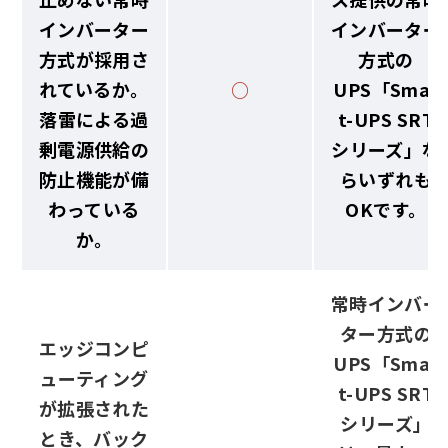
インバーター
インバーター
方式が採用さ
方式の
れているか。
○
UPS「Smar
落雷による過
t-UPS SRT
剰電源供給の
シリーズ」な
防止機能が備
らいずれも
わっている
OKです。
か。
常時インバー
ター方式の
エッジコンピ
UPS「Smar
ューティング
t-UPS SRT
が拡張された
シリーズ」
とき、バック