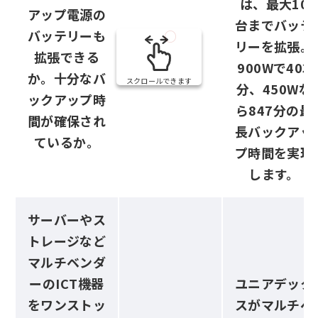
は、最大10
アップ電源の
台までバッテ
バッテリーも
○
リーを拡張。
拡張できる
900Wで403
か。十分なバ
スクロールできます
分、450Wな
ックアップ時
ら847分の最
間が確保され
長バックアッ
ているか。
プ時間を実現
します。
サーバーやス
トレージなど
マルチベンダ
ーのICT機器
ユニアデック
をワンストッ
スがマルチベ