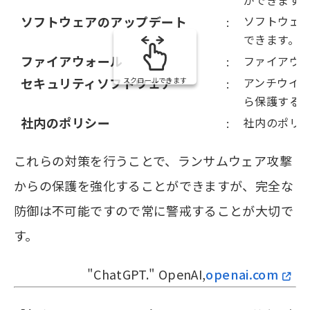
ができます
ソフトウェアのアップデート
ソフトウェ
:
できます。
ファイアウォール
ファイアウ
:
セキュリティソフトウェア
アンチウイ
スクロールできます
:
ら保護する
社内のポリシー
社内のポリ
:
これらの対策を行うことで、ランサムウェア攻撃
からの保護を強化することができますが、完全な
防御は不可能ですので常に警戒することが大切で
す。
"ChatGPT." OpenAI,
openai.com