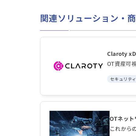
関連ソリューション・
Claroty x
OT資産可
セキュリテ
OTネッ
これから