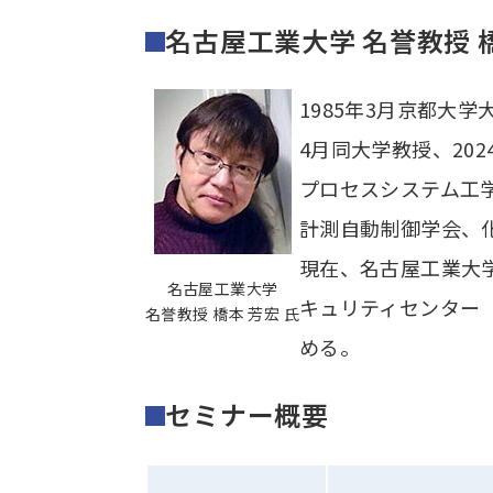
名古屋工業大学 名誉教授 
1985年3月京都大
4月同大学教授、20
プロセスシステム工
計測自動制御学会、
現在、名古屋工業大学
名古屋工業大学
キュリティセンター（
名誉教授 橋本 芳宏 氏
める。
セミナー概要