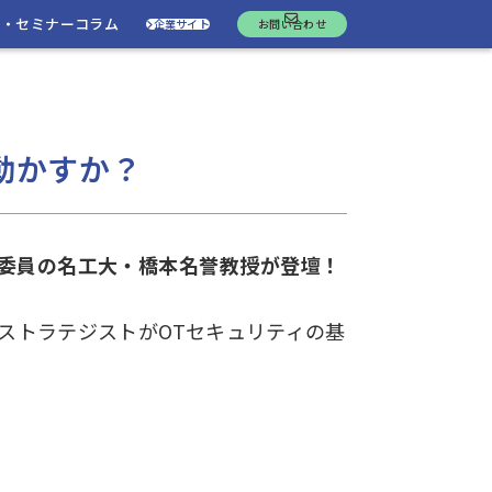
ト・セミナー
コラム
企業サイト
お問い合わせ
動かすか？
門委員の名工大・橋本名誉教授が登壇！
OTストラテジストがOTセキュリティの基