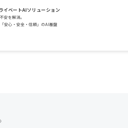
ライベートAIソリューション
の不安を解消。
「安心・安全・信頼」のAI基盤
ト